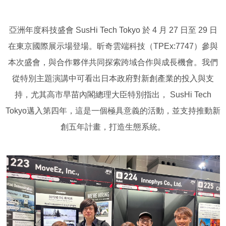
亞洲年度科技盛會
SusHi Tech Tokyo
於
4
月
27
日至
29
日
在東京國際展示場登場。昕奇雲端科技（
TPEx:7747
）參與
本次盛會，與合作夥伴共同探索跨域合作與成長機會。
我們
從特別主題演講中可看出日本政府對新創產業的投入與支
持，尤其
高市早苗
內閣總理大臣
特別
指出，
SusHi Tech
Tokyo
邁入第四年，這是一個極具意義的活動，並支持推動新
創五年計畫，打造生態系統。