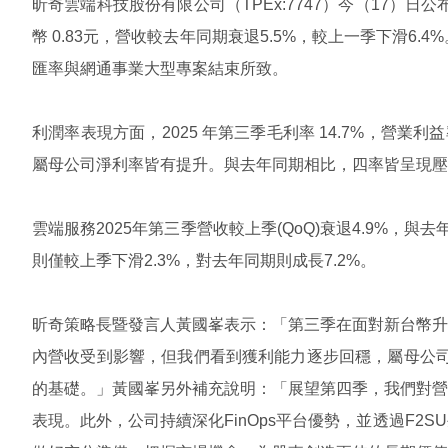
昕奇雲端科技股份有限公司（
TPEx:7747
）今（
17
）日公
幣
0.83
元，營收較去年同期衰退
5.5%
，較上一季下滑
6.4%
匯率與網通事業大型專案結束所致。
利潤率表現方面，
2025
年第三季毛利率
14.7%
，營業利
屬母公司淨利率皆有提升。與去年同期相比，四率皆呈現壓
雲端服務
2025
年第三季營收較上季
(QoQ)
衰退
4.9%
，與去
則僅較上季下滑
2.3%
，對去年同期則成長
7.2%
。
昕奇策略長暨發言人黃國峯表示：「第三季在面對新台幣升
內營收受到影響，但我們看到獲利能力逐步回穩，屬母公
的基礎。」黃國峯另外補充說明：「展望第四季，我們對營
表現。此外，公司持續深化
FinOps
平台優勢，並透過
F2SU