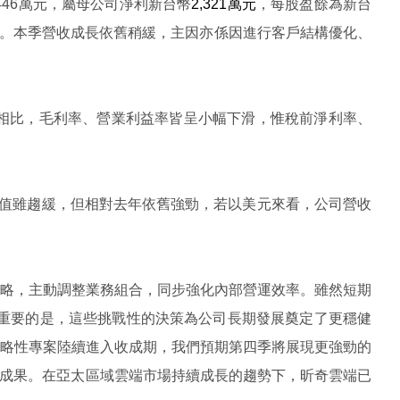
446
萬元，屬母公司淨利新台幣
2,321
萬元
，每股盈餘為新台
。本季營收成長依舊稍緩，主因亦係因進行客戶結構優化、
相比，毛利率、營業利益率皆呈小幅下滑，惟稅前淨利率、
值雖趨緩，但相對去年依舊強勁，若以美元來看，公司營收
略，主動調整業務組合，同步強化內部營運效率。雖然短期
重要的是，這些挑戰性的決策為公司長期發展奠定了更穩健
略性專案陸續進入收成期，我們預期第四季將展現更強勁的
成果。在亞太區域雲端市場持續成長的趨勢下，昕奇雲端已