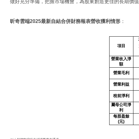
做好充分準備，把握市場機會，為股東創造更佳的長期價值
昕奇雲端
2025
最新自結合併財務報表營收獲利情形
：
項目
營業收入淨
額
營業毛利
營業利益
稅前淨利
屬母公司淨
利
每股盈餘
(
元
)