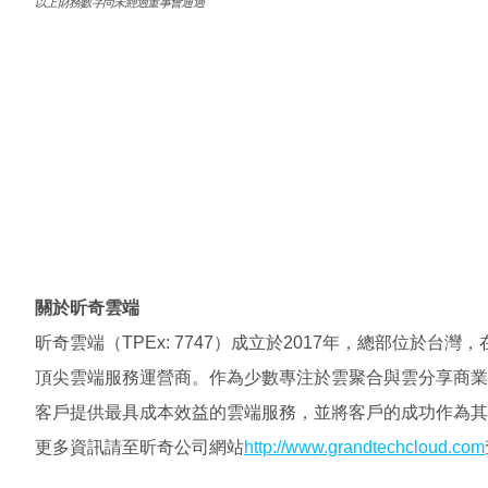
以上
財務數字尚未經過董事會通過
關於
昕
奇雲端
昕奇雲端（
TPEx: 7747
）成立於
2017
年，總部位於台灣，
頂尖雲端服務運營商。作為少數專注於雲聚合與雲分享商業
客戶提供最具成本效益的雲端服務，並將客戶的成功作為其
更多資訊請至昕奇公司網站
http://www.grandtechcloud.com