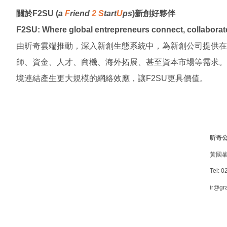
關於
F2SU
(
a
F
riend
2
S
tart
U
ps
)
新創好夥伴
F2SU: Where global entrepreneurs connect, collaborate,
由昕奇雲端推動，深入新創生態系統中，為新創公司提供在
師、資金、人才、商機、海外拓展、甚至資本市場等需求。
境連結產生更大規模的網絡效應，讓
F2SU
更具價值。
昕奇
黃國
Tel:
02
ir@gr