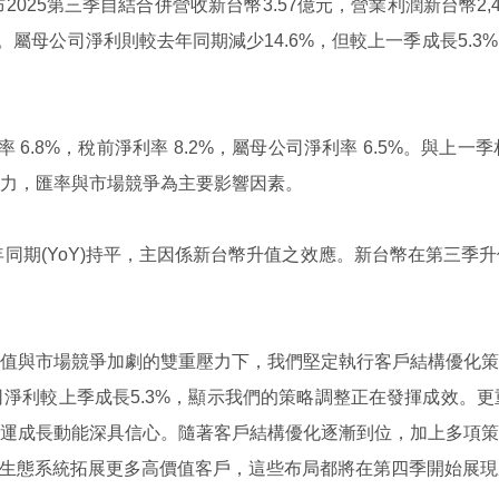
布
2025
第三季自結合併營收新台幣
3.57
億元，營業利潤新台幣
2,
。屬母公司淨利則較去年同期減少
14.6%
，但較上一季成長
5.3%
益率
6.8%
，稅前淨利率
8.2%
，屬母公司淨利率
6.5%
。與上一季
力，匯率與市場競爭為主要影響因素。
年同期
(YoY)
持平，主因係新台幣升值之效應。新台幣在第三季升
值與市場競爭加劇的雙重壓力下，我們堅定執行客戶結構優化策
司淨利較上季成長
5.3%
，顯示我們的策略調整正在發揮成效。更
運成長動能深具信心。隨著客戶結構優化逐漸到位，加上多項策
生態系統拓展更多高價值客戶，這些布局都將在第四季開始展現