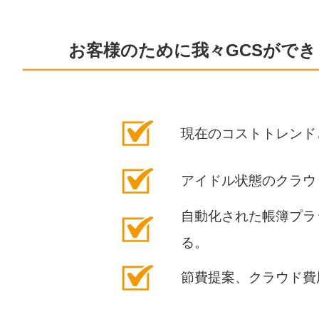
お客様のために我々
GCS
ができ
現在のコストトレンド
アイドル状態のクラウ
自動化された帳簿プラ
る。
節費提案、クラウド費