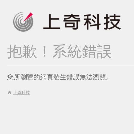
抱歉！系統錯誤
您所瀏覽的網頁發生錯誤無法瀏覽。
home
上奇科技