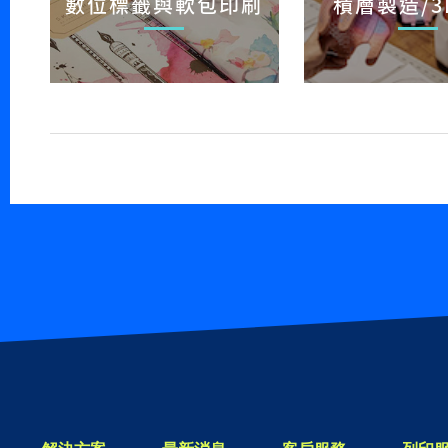
數位標籤與軟包印刷
積層製造/3