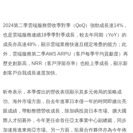
2024
第二季雲端服務營收季對季（
QoQ
）強勁成長達
14%
，
也是雲端服務連續
18
季季對季成長，較去年同期（
YoY
）的
成長亦高達
48%
，顯示雲端業務快速且穩定堆疊的能力；此
外，雲端服務第二季
AWS ARPU
（客戶每季平均貢獻度）再
歷史創新高，
NRR
（客戶淨留存率）也較上季成長，顯示新
創客戶自我成長速度加快。
昕奇表示，本季傑出的營收表現顯示其多元佈局的策略成
功。海外市場方面，自去年進軍日本僅一年的時間即繳出亮
眼成績，帶動整體營收成長，除加碼投資日本市場、擴大國
際人才招募外，今年更任命首任亞太事業中心副總裁，同步
加速推進東南亞市場。另一方面，拓展合作夥伴亦為今年佈