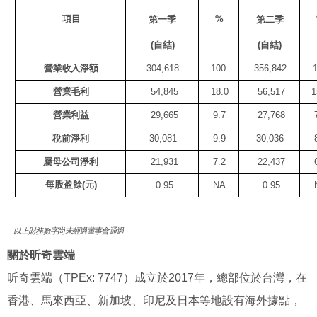
項
目
%
第一季
第二季
(
自結
)
(
自結
)
營業收入淨額
304,618
100
356,842
營業毛利
54,845
18.0
56,517
1
營業利益
29,665
9.7
27,768
稅前淨利
30,081
9.9
30,036
屬母公司淨利
21,931
7.2
22,437
每股盈餘
元
(
)
0.95
NA
0.95
以上
財務數字尚未經過董事會通過
關於
昕
奇雲端
昕奇雲端（
TPEx: 7747
）成立於
2017
年，總部位於台灣，在
香港、馬來西亞、新加坡、印尼及日本等地設有海外據點，