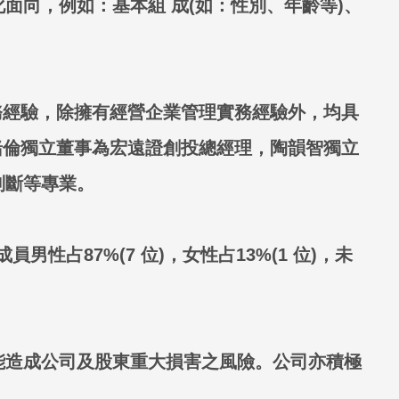
向，例如：基本組 成(如：性別、年齡等)、
務經驗，除擁有經營企業管理實務經驗外，均具
緒倫獨立董事為宏遠證創投總經理，陶韻智獨立
判斷等專業。
占87%(7 位)，女性占13%(1 位)，未
能造成公司及股東重大損害之風險。公司亦積極