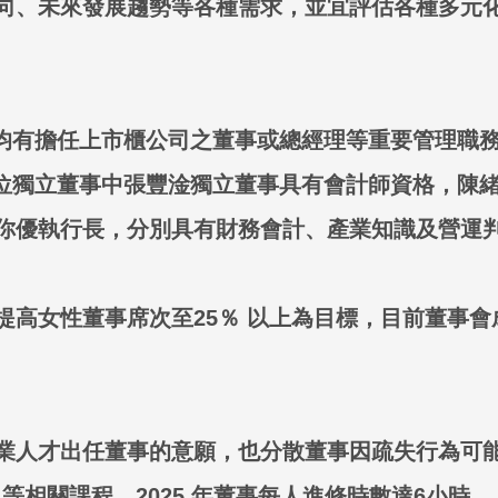
向、未來發展趨勢等各種需求，並宜評估各種多元化面
事均有擔任上市櫃公司之董事或總經理等重要管理職
 位獨立董事中張豐淦獨立董事具有會計師資格，陳
你優執行長，分別具有財務會計、產業知識及營運
性董事席次至25％ 以上為目標，目前董事會成員男性
業人才出任董事的意願，也分散董事因疏失行為可
等相關課程，2025 年董事每人進修時數達6小時。